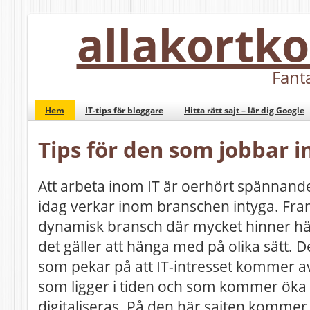
allakort
Fanta
Hem
IT-tips för bloggare
Hitta rätt sajt – lär dig Google
Tips för den som jobbar i
Att arbeta inom IT är oerhört spännan
idag verkar inom branschen intyga. Fram
dynamisk bransch där mycket hinner hän
det gäller att hänga med på olika sätt. D
som pekar på att IT-intresset kommer av
som ligger i tiden och som kommer öka 
digitaliseras. På den här sajten kommer vi