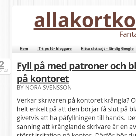
allakort
Fanta
Hem
IT-tips för bloggare
Hitta rätt sajt – lär dig Google
2
Fyll på med patroner och bl
b
'23
på kontoret
BY NORA SVENSSON
Verkar skrivaren på kontoret krångla? O
helt enkelt på att den börjar få slut på b
givetvis att ha påfyllningen till hands. 
sanning att krånglande skrivare är en av
störst irritation på kontor. Därför bör du